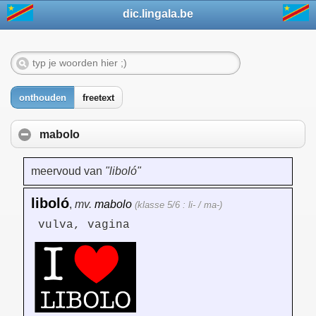
dic.lingala.be
onthouden
freetext
mabolo
meervoud van
"liboló"
liboló
,
mv.
mabolo
(klasse 5/6 : li- / ma-)
vulva, vagina