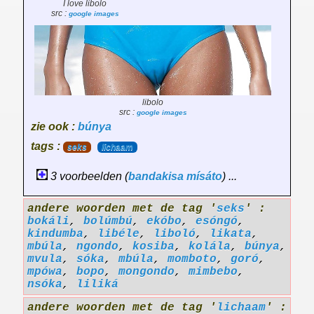
I love libolo
src :
google images
libolo
src :
google images
zie ook :
búnya
tags :
seks
lichaam
3 voorbeelden (
bandakisa
mísáto
) ...
andere woorden met de tag '
seks
' :
bokáli
,
bolúmbú
,
ekóbo
,
esóngó
,
kindumba
,
libéle
,
liboló
,
likata
,
mbúla
,
ngondo
,
kosiba
,
kolála
,
búnya
,
mvula
,
sóka
,
mbúla
,
momboto
,
goró
,
mpówa
,
bopo
,
mongondo
,
mimbebo
,
nsóka
,
liliká
andere woorden met de tag '
lichaam
' :