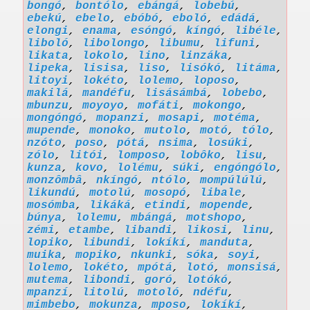
bongó
,
bontólo
,
ebángá
,
lobebú
,
ebekú
,
ebelo
,
ebóbó
,
eboló
,
edádá
,
elongi
,
enama
,
esóngó
,
kíngó
,
libéle
,
liboló
,
libolongo
,
libumu
,
lifuni
,
likata
,
lokolo
,
lino
,
linzáka
,
lipeka
,
lisisa
,
liso
,
lisókó
,
litáma
,
litoyi
,
lokéto
,
lolemo
,
loposo
,
makilá
,
mandéfu
,
lisásámbá
,
lobebo
,
mbunzu
,
moyoyo
,
mofáti
,
mokongo
,
mongóngó
,
mopanzi
,
mosapi
,
motéma
,
mupende
,
monoko
,
mutolo
,
motó
,
tólo
,
nzóto
,
poso
,
pótá
,
nsima
,
losúki
,
zólo
,
litói
,
lomposo
,
lobôko
,
lisu
,
kunza
,
kovo
,
lolému
,
súki
,
engóngólo
,
monzômbâ
,
nkíngó
,
ntólo
,
mompúlúlú
,
likundú
,
motolú
,
mosopó
,
libale
,
mosómba
,
likáká
,
etindi
,
mopende
,
búnya
,
lolemu
,
mbángá
,
motshopo
,
zémi
,
etambe
,
libandi
,
likosi
,
linu
,
lopiko
,
libundi
,
lokíkí
,
manduta
,
muika
,
mopiko
,
nkunki
,
sóka
,
soyi
,
lolemo
,
lokéto
,
mpótá
,
lotó
,
monsisá
,
mutema
,
libondi
,
goró
,
lotókó
,
mpanzí
,
litolú
,
motoló
,
ndéfu
,
mimbebo
,
mokunza
,
mposo
,
lokíkí
,