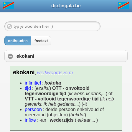
dic.lingala.be
onthouden
freetext
ekokani
ekokani
,
werkwoordsvorm
infinitief
:
kokoka
tijd
: (
ezalisi
)
OTT - onvoltooid
tegenwoordige tijd
(
ik werk, ik dans,...
) of
VTT - voltooid tegenwoordige tijd
(
ik heb
gewerkt, ik heb gedanst,...
) (-i)
persoon
: derde persoon enkelvoud of
meervoud (objecten) (
het/dat
)
infixe
: -an :
wederzijds
(
elkaar ...
)