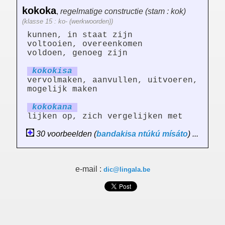
kokoka
,
regelmatige constructie (stam : kok)
(klasse 15 : ko- (werkwoorden))
kunnen, in staat zijn
voltooien, overeenkomen
voldoen, genoeg zijn
kokok
is
a
vervolmaken, aanvullen, uitvoeren,
mogelijk maken
kokok
an
a
lijken op, zich vergelijken met
30 voorbeelden (
bandakisa
ntúkú
mísáto
) ...
e-mail :
dic@lingala.be