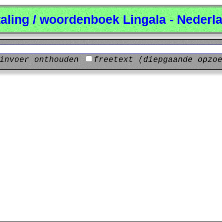
taling / woordenboek Lingala - Nederl
invoer onthouden
freetext (diepgaande opzo