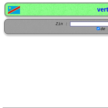
ver
Zin :
de 