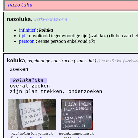
nazoluka
nazoluka
,
werkwoordsvorm
infinitief
:
koluka
tijd
: onvoltooid tegenwoordige tijd (-zali ko-) (Ik ben aan het 
persoon
: eerste persoon enkelvoud (
ik
)
koluka
,
regelmatige constructie (stam : luk)
(klasse 15 : ko- (werkwo
zoeken
kolukaluka
overal zoeken
zijn plan trekken, onderzoeken
tozali koluka batu ya musala
tozoluka muana musala