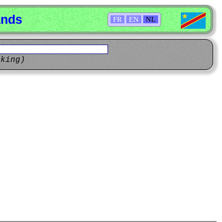
ands
FR
EN
NL
eking)