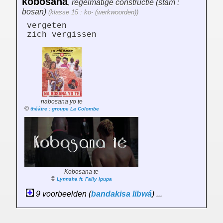
kobósana
,
regelmatige constructie (stam :
bosan)
(klasse 15 : ko- (werkwoorden))
vergeten
zich vergissen
nabosana yo te
©
théâtre : groupe La Colombe
Kobosana te
©
Lynnsha ft. Fally Ipupa
9 voorbeelden (
bandakisa
libwá
) ...