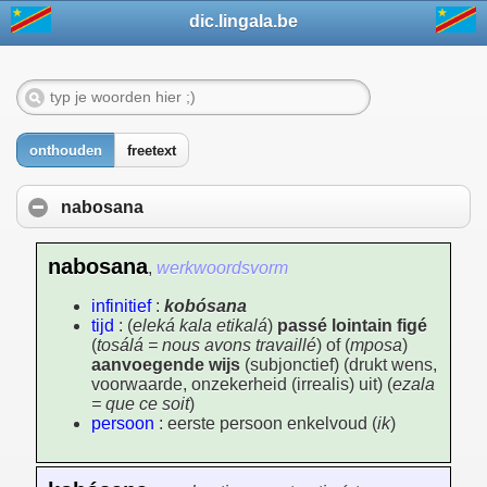
dic.lingala.be
onthouden
freetext
nabosana
nabosana
,
werkwoordsvorm
infinitief
:
kobósana
tijd
: (
eleká kala etikalá
)
passé lointain figé
(
tosálá = nous avons travaillé
) of (
mposa
)
aanvoegende wijs
(subjonctief) (drukt wens,
voorwaarde, onzekerheid (irrealis) uit) (
ezala
= que ce soit
)
persoon
: eerste persoon enkelvoud (
ik
)