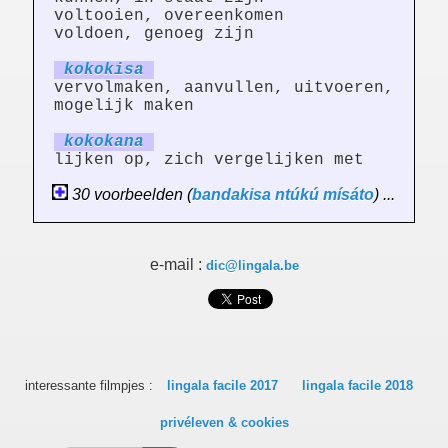
voltooien, overeenkomen
voldoen, genoeg zijn
kokok
is
a
vervolmaken, aanvullen, uitvoeren,
mogelijk maken
kokok
an
a
lijken op, zich vergelijken met
30 voorbeelden (
bandakisa
ntúkú
mísáto
) ...
e-mail :
dic@lingala.be
interessante filmpjes :
lingala facile 2017
lingala facile 2018
privéleven & cookies