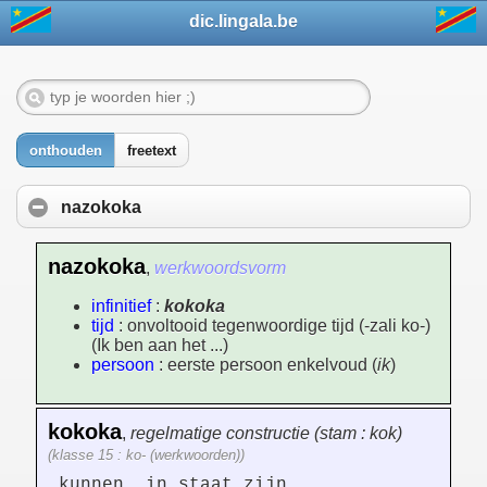
dic.lingala.be
onthouden
freetext
nazokoka
nazokoka
,
werkwoordsvorm
infinitief
:
kokoka
tijd
: onvoltooid tegenwoordige tijd (-zali ko-)
(Ik ben aan het ...)
persoon
: eerste persoon enkelvoud (
ik
)
kokoka
,
regelmatige constructie (stam : kok)
(klasse 15 : ko- (werkwoorden))
kunnen, in staat zijn