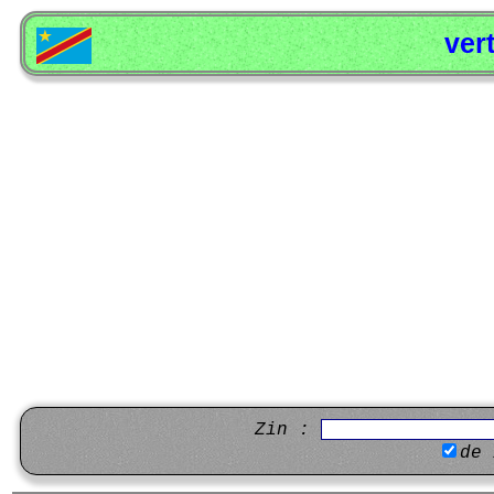
ver
Zin :
de 