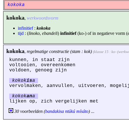
kokoka
kokoka
,
werkwoordsvorm
infinitief
:
kokoka
tijd
: (
linoko
,
ebandeli
)
infinitief
(ko-) of in negatieve vorm (
kokoka
,
regelmatige constructie (stam : kok)
(klasse 15 : ko- (werk
kunnen, in staat zijn
voltooien, overeenkomen
voldoen, genoeg zijn
kokok
is
a
vervolmaken, aanvullen, uitvoeren, mogeli
kokok
an
a
lijken op, zich vergelijken met
30 voorbeelden (
bandakisa
ntúkú
mísáto
) ...