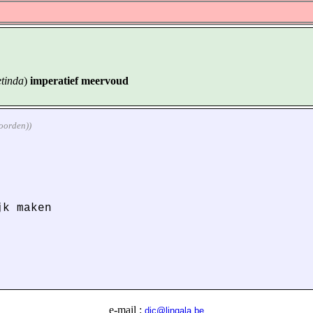
etinda
)
imperatief meervoud
woorden))
jk maken
e-mail :
dic@lingala.be