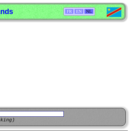
ands
FR
EN
NL
eking)