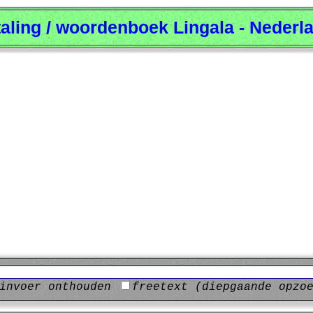
taling / woordenboek Lingala - Nederl
invoer onthouden
freetext (diepgaande opzo