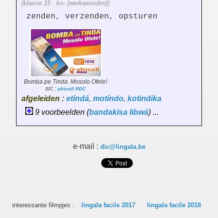
(klasse 15 : ko- (werkwoorden))
zenden, verzenden, opsturen
Bomba pe Tinda. Mosolo Ofele!
src :
africell RDC
afgeleiden :
etíndá
,
motíndo
,
kotindika
9 voorbeelden (
bandakisa
libwá
) ...
e-mail :
dic@lingala.be
interessante filmpjes :
lingala facile 2017
lingala facile 2018