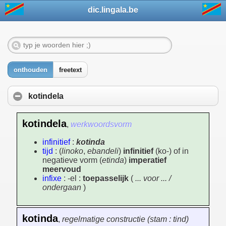
dic.lingala.be
onthouden
freetext
kotindela
kotindela
,
werkwoordsvorm
infinitief
:
kotinda
tijd
: (
linoko
,
ebandeli
)
infinitief
(ko-) of in
negatieve vorm (
etinda
)
imperatief
meervoud
infixe
: -el :
toepasselijk
(
... voor ... /
ondergaan
)
kotinda
,
regelmatige constructie (stam : tind)