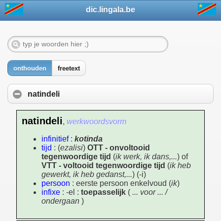
dic.lingala.be
onthouden
freetext
natindeli
natindeli
,
werkwoordsvorm
infinitief
:
kotinda
tijd
: (
ezalisi
)
OTT - onvoltooid
tegenwoordige tijd
(
ik werk, ik dans,...
) of
VTT - voltooid tegenwoordige tijd
(
ik heb
gewerkt, ik heb gedanst,...
) (-i)
persoon
: eerste persoon enkelvoud (
ik
)
infixe
: -el :
toepasselijk
(
... voor ... /
ondergaan
)