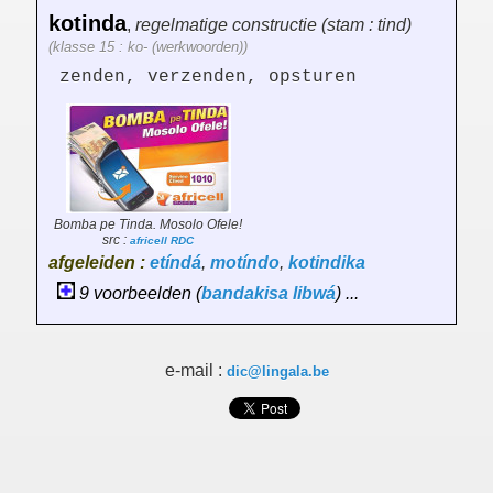
kotinda
,
regelmatige constructie (stam : tind)
(klasse 15 : ko- (werkwoorden))
zenden, verzenden, opsturen
Bomba pe Tinda. Mosolo Ofele!
src :
africell RDC
afgeleiden :
etíndá
,
motíndo
,
kotindika
9 voorbeelden (
bandakisa
libwá
) ...
e-mail :
dic@lingala.be