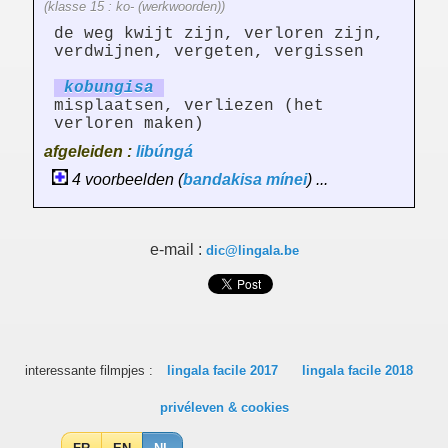
(klasse 15 : ko- (werkwoorden))
de weg kwijt zijn, verloren zijn,
verdwijnen, vergeten, vergissen
kobung
is
a
misplaatsen, verliezen (het
verloren maken)
afgeleiden :
libúngá
4 voorbeelden (
bandakisa
mínei
) ...
e-mail :
dic@lingala.be
interessante filmpjes :
lingala facile 2017
lingala facile 2018
privéleven & cookies