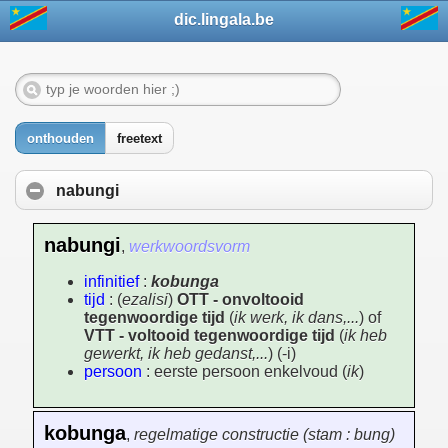
dic.lingala.be
onthouden
freetext
nabungi
nabungi
,
werkwoordsvorm
infinitief
:
kobunga
tijd
: (
ezalisi
)
OTT - onvoltooid
tegenwoordige tijd
(
ik werk, ik dans,...
) of
VTT - voltooid tegenwoordige tijd
(
ik heb
gewerkt, ik heb gedanst,...
) (-i)
persoon
: eerste persoon enkelvoud (
ik
)
kobunga
,
regelmatige constructie (stam : bung)