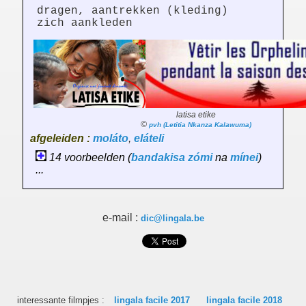
dragen, aantrekken (kleding)
zich aankleden
latisa etike
©
pvh (Letitia Nkanza Kalawuma)
afgeleiden :
moláto
,
eláteli
14 voorbeelden (
bandakisa
zómi
na
mínei
)
...
e-mail :
dic@lingala.be
interessante filmpjes :
lingala facile 2017
lingala facile 2018