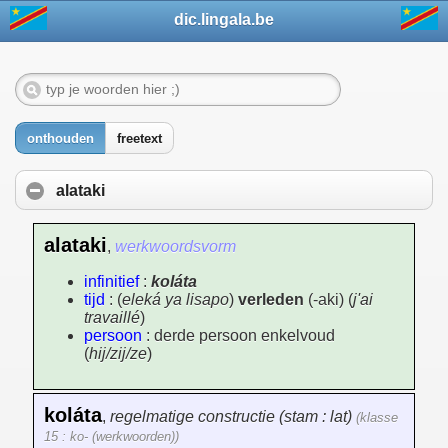
dic.lingala.be
onthouden
freetext
alataki
alataki
,
werkwoordsvorm
infinitief
:
koláta
tijd
: (
eleká ya lisapo
)
verleden
(-aki) (
j'ai
travaillé
)
persoon
: derde persoon enkelvoud
(
hij/zij/ze
)
koláta
,
regelmatige constructie (stam : lat)
(klasse
15 : ko- (werkwoorden))