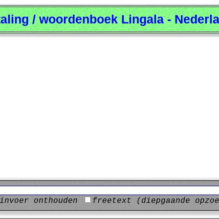
taling / woordenboek Lingala - Nederl
invoer onthouden
freetext (diepgaande opzo