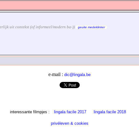
derlijk uit contekst (of informeel/modern ba-))
geuite medeklinker
e-mail :
dic@lingala.be
interessante filmpjes :
lingala facile 2017
lingala facile 2018
privéleven & cookies