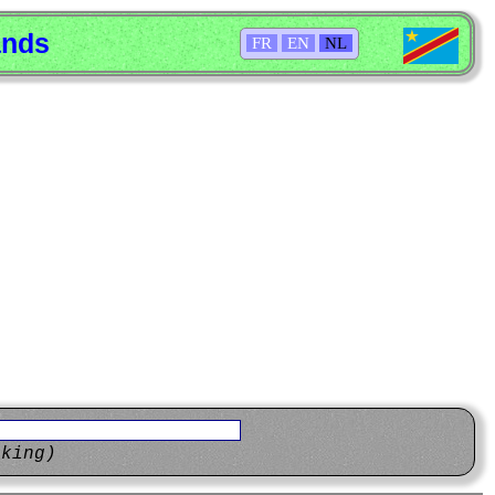
ands
FR
EN
NL
eking)