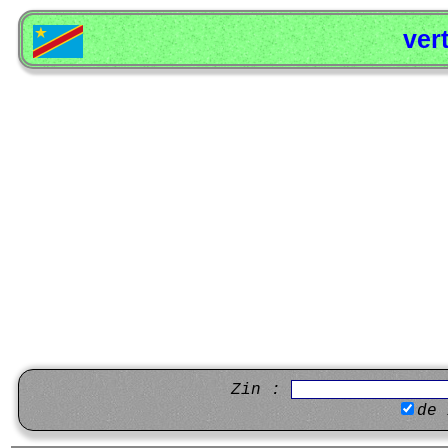
ver
Zin :
de 