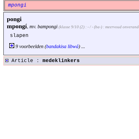
mpongi
pongi
mpongí
,
mv.
bampongi
(klasse 9/10 (2) : - / - (ba-) : meervoud onveran
slapen
9 voorbeelden (
bandakisa
libwá
) ...
Article :
medeklinkers