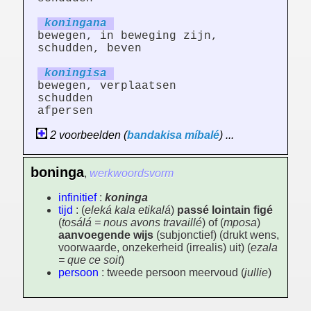
koning
an
a
bewegen, in beweging zijn,
schudden, beven
koning
is
a
bewegen, verplaatsen
schudden
afpersen
2 voorbeelden (
bandakisa
míbalé
) ...
boninga
,
werkwoordsvorm
infinitief
:
koninga
tijd
: (
eleká kala etikalá
)
passé lointain figé
(
tosálá = nous avons travaillé
) of (
mposa
)
aanvoegende wijs
(subjonctief) (drukt wens,
voorwaarde, onzekerheid (irrealis) uit) (
ezala
= que ce soit
)
persoon
: tweede persoon meervoud (
jullie
)