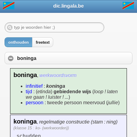
dic.lingala.be
onthouden
freetext
boninga
boninga
,
werkwoordsvorm
infinitief
:
koninga
tijd
: (
etinda
)
gebiedende wijs
(
loop ! laten
we gaan ! luister ! ...
)
persoon
: tweede persoon meervoud (
jullie
)
koninga
,
regelmatige constructie (stam : ning)
(klasse 15 : ko- (werkwoorden))
schudden