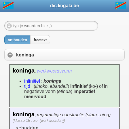
dic.lingala.be
onthouden
freetext
koninga
koninga
,
werkwoordsvorm
infinitief
:
koninga
tijd
: (
linoko
,
ebandeli
)
infinitief
(ko-) of in
negatieve vorm (
etinda
)
imperatief
meervoud
koninga
,
regelmatige constructie (stam : ning)
(klasse 15 : ko- (werkwoorden))
schudden