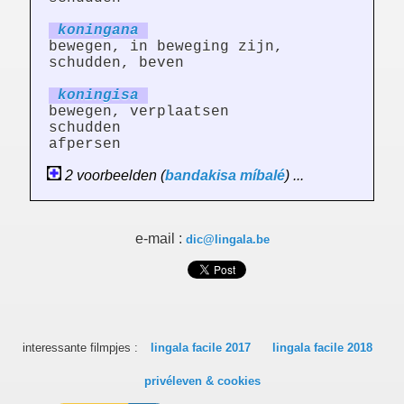
koning
an
a
bewegen, in beweging zijn,
schudden, beven
koning
is
a
bewegen, verplaatsen
schudden
afpersen
2 voorbeelden (
bandakisa
míbalé
) ...
e-mail :
dic@lingala.be
interessante filmpjes :
lingala facile 2017
lingala facile 2018
privéleven & cookies