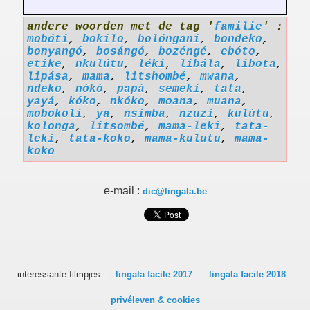
andere woorden met de tag '
familie
' :
mobóti
,
bokilo
,
bolóngani
,
bondeko
,
bonyangó
,
bosángó
,
bozéngé
,
ebóto
,
etike
,
nkulútu
,
léki
,
libála
,
libota
,
lipása
,
mama
,
litshombé
,
mwana
,
ndeko
,
nókó
,
papá
,
semeki
,
tata
,
yayá
,
kóko
,
nkóko
,
moana
,
muana
,
mobokoli
,
ya
,
nsimba
,
nzuzi
,
kulútu
,
kolonga
,
litsombé
,
mama-leki
,
tata-
leki
,
tata-koko
,
mama-kulutu
,
mama-
koko
e-mail :
dic@lingala.be
interessante filmpjes :
lingala facile 2017
lingala facile 2018
privéleven & cookies