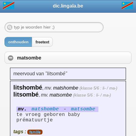
dic.lingala.be
onthouden
freetext
matsombe
meervoud van
"litsombé"
litshombé
,
mv.
matshombe
(klasse 5/6 : li- / ma-)
litsombé
,
mv.
matsombe
(klasse 5/6 : li- / ma-)
mv.
matshombe
-
matsombe
te vroeg geboren baby
prématuurtje
tags :
familie