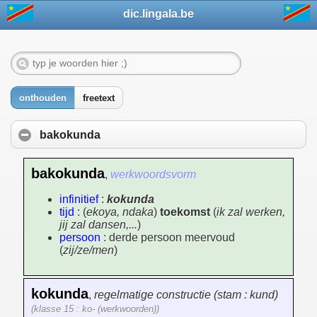
dic.lingala.be
onthouden
freetext
bakokunda
bakokunda
,
werkwoordsvorm
infinitief
:
kokunda
tijd
: (
ekoya, ndaka
)
toekomst
(
ik zal werken,
jij zal dansen,...
)
persoon
: derde persoon meervoud
(
zij/ze/men
)
kokunda
,
regelmatige constructie (stam : kund)
(klasse 15 : ko- (werkwoorden))