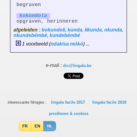
begraven
kokund
ol
a
opgraven, herinneren
afgeleiden :
bokundoli
,
kunda
,
likunda
,
nkunda
,
nkundebémbé
,
kundebémbé
1 voorbeeld (
ndakisa
mókó
) ...
e-mail :
dic@lingala.be
interessante filmpjes :
lingala facile 2017
lingala facile 2018
privéleven & cookies
FR
EN
NL