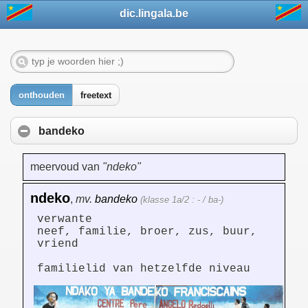
dic.lingala.be
onthouden
freetext
bandeko
meervoud van
"ndeko"
ndeko
,
mv.
bandeko
(klasse 1a/2 : - / ba-)
verwante
neef, familie, broer, zus, buur,
vriend
familielid van hetzelfde niveau