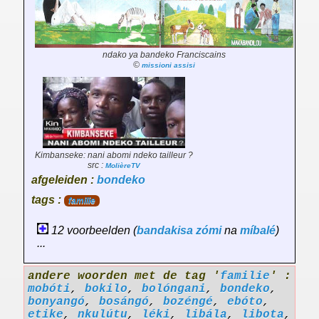
ndako ya bandeko Franciscains
©
missioni assisi
Kimbanseke: nani abomi ndeko tailleur ?
src :
MolièreTV
afgeleiden :
bondeko
tags :
familie
12 voorbeelden (
bandakisa
zómi
na
míbalé
)
...
andere woorden met de tag '
familie
' :
mobóti
,
bokilo
,
bolóngani
,
bondeko
,
bonyangó
,
bosángó
,
bozéngé
,
ebóto
,
etike
,
nkulútu
,
léki
,
libála
,
libota
,