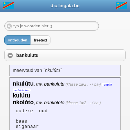
dic.lingala.be
onthouden
freetext
bankulutu
meervoud van
"nkulútu"
nkulútu
,
mv.
bankulutu
(klasse 1a/2 : - / ba-)
geuite
medeklinker
kulútu
nkolóto
,
mv.
bankoloto
(klasse 1a/2 : - / ba-)
oudere, oud
baas
eigenaar