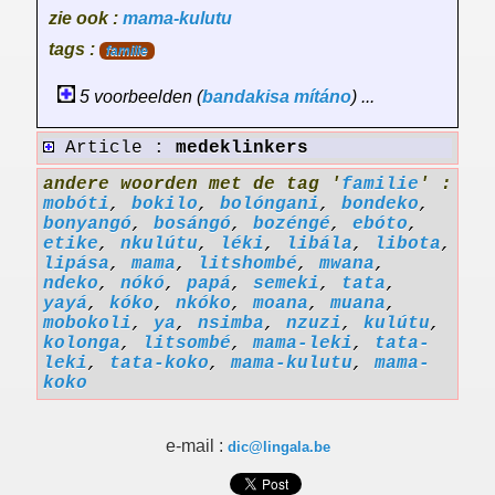
zie ook :
mama-kulutu
tags :
familie
5 voorbeelden (
bandakisa
mítáno
) ...
Article :
medeklinkers
andere woorden met de tag '
familie
' :
mobóti
,
bokilo
,
bolóngani
,
bondeko
,
bonyangó
,
bosángó
,
bozéngé
,
ebóto
,
etike
,
nkulútu
,
léki
,
libála
,
libota
,
lipása
,
mama
,
litshombé
,
mwana
,
ndeko
,
nókó
,
papá
,
semeki
,
tata
,
yayá
,
kóko
,
nkóko
,
moana
,
muana
,
mobokoli
,
ya
,
nsimba
,
nzuzi
,
kulútu
,
kolonga
,
litsombé
,
mama-leki
,
tata-
leki
,
tata-koko
,
mama-kulutu
,
mama-
koko
e-mail :
dic@lingala.be