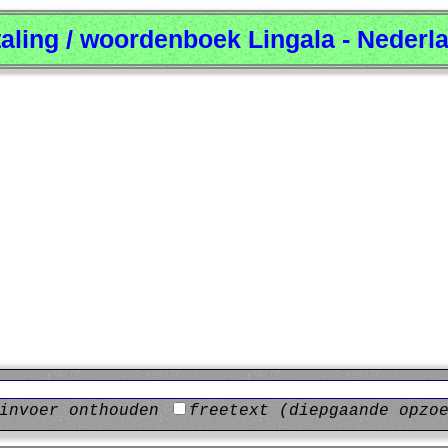
taling / woordenboek Lingala - Nederl
invoer onthouden
freetext (diepgaande opzo