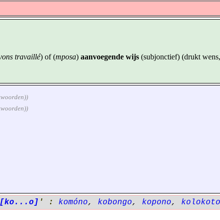
ons travaillé
) of (
mposa
)
aanvoegende wijs
(subjonctief) (drukt wens,
rkwoorden))
rkwoorden))
[ko...o]
' :
komóno
,
kobongo
,
kopono
,
kolokot