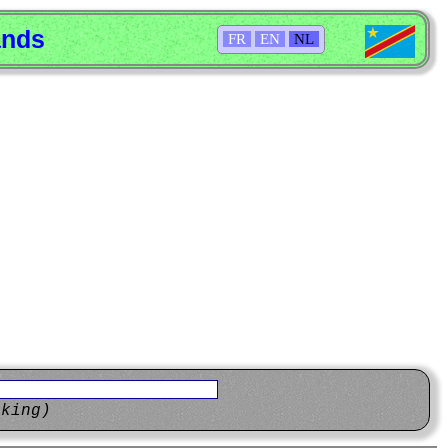
ands
FR
EN
NL
eking)