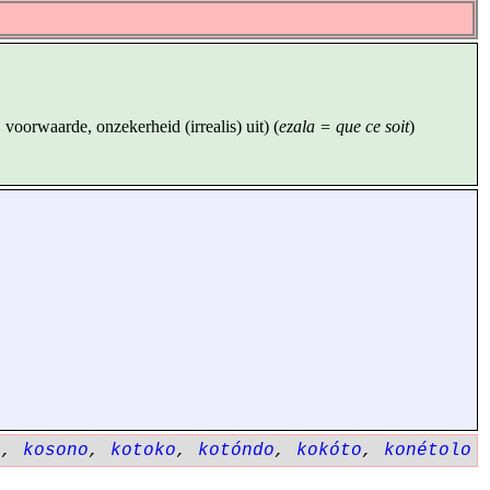
 voorwaarde, onzekerheid (irrealis) uit) (
ezala = que ce soit
)
o
,
kosono
,
kotoko
,
kotóndo
,
kokóto
,
konétolo