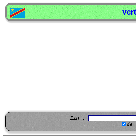
ver
Zin :
de 