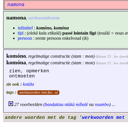
namona
namona
,
werkwoordsvorm
infinitief
:
komóno, komóna
tijd
: (
eleká kala etikalá
)
passé lointain figé
(
tosálá = nous av
persoon
: eerste persoon enkelvoud (
ik
)
komóno
,
regelmatige constructie (stam : mon)
(klasse 15 : ko- (we
komóna
,
regelmatige constructie (stam : mon)
(klasse 15 : ko- (we
zien, opmerken
ontmoeten
zie ook :
kotála
tags :
werkwoorden met [ko...o]
27 voorbeelden (
bandakisa
ntúkú
míbalé
na
nsambo
) ...
andere woorden met de tag '
werkwoorden met 