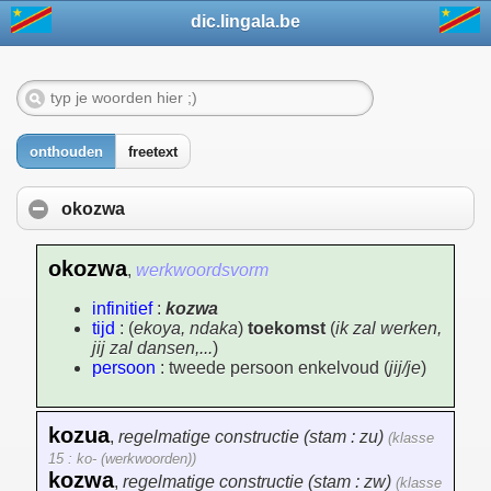
dic.lingala.be
onthouden
freetext
okozwa
okozwa
,
werkwoordsvorm
infinitief
:
kozwa
tijd
: (
ekoya, ndaka
)
toekomst
(
ik zal werken,
jij zal dansen,...
)
persoon
: tweede persoon enkelvoud (
jij/je
)
kozua
,
regelmatige constructie (stam : zu)
(klasse
15 : ko- (werkwoorden))
kozwa
,
regelmatige constructie (stam : zw)
(klasse