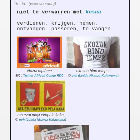
15 : ko- (werkwoorden))
niet te verwarren met
kosua
verdienen, krijgen, nemen,
ontvangen, passeren, te vangen
Nazui diplôme
ekozua bino temps !
src :
©
Twitter Africell Congo RDC
pvh (Letitia Nkanza Kalawuma)
ata ezui mayi ekopela kaka
©
pvh (Letitia Nkanza Kalawuma)