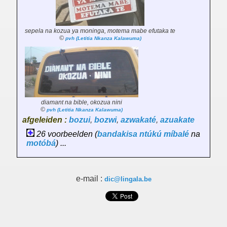
sepela na kozua ya moninga, motema mabe efutaka te
©
pvh (Letitia Nkanza Kalawuma)
diamant na bible, okozua nini
©
pvh (Letitia Nkanza Kalawuma)
afgeleiden :
bozui
,
bozwi
,
azwakaté
,
azuakate
26 voorbeelden (
bandakisa
ntúkú
míbalé
na
motóbá
) ...
e-mail :
dic@lingala.be