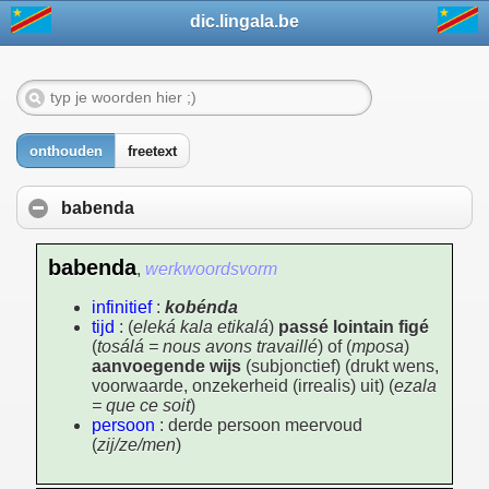
dic.lingala.be
onthouden
freetext
babenda
babenda
,
werkwoordsvorm
infinitief
:
kobénda
tijd
: (
eleká kala etikalá
)
passé lointain figé
(
tosálá = nous avons travaillé
) of (
mposa
)
aanvoegende wijs
(subjonctief) (drukt wens,
voorwaarde, onzekerheid (irrealis) uit) (
ezala
= que ce soit
)
persoon
: derde persoon meervoud
(
zij/ze/men
)