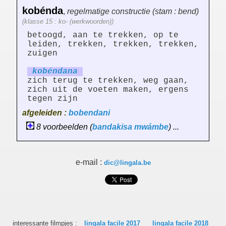
kobénda
,
regelmatige constructie (stam : bend)
(klasse 15 : ko- (werkwoorden))
betoogd, aan te trekken, op te
leiden, trekken, trekken, trekken,
zuigen
kobénd
an
a
zich terug te trekken, weg gaan,
zich uit de voeten maken, ergens
tegen zijn
afgeleiden :
bobendani
8 voorbeelden (
bandakisa
mwámbe
) ...
e-mail :
dic@lingala.be
interessante filmpjes :
lingala facile 2017
lingala facile 2018