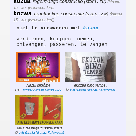
kozua
,
regelmatige constructie (stam : zu)
(klasse
15 : ko- (werkwoorden))
kozwa
,
regelmatige constructie (stam : zw)
(klasse
15 : ko- (werkwoorden))
niet te verwarren met
kosua
verdienen, krijgen, nemen,
ontvangen, passeren, te vangen
Nazui diplôme
ekozua bino temps !
src :
©
Twitter Africell Congo RDC
pvh (Letitia Nkanza Kalawuma)
ata ezui mayi ekopela kaka
©
pvh (Letitia Nkanza Kalawuma)