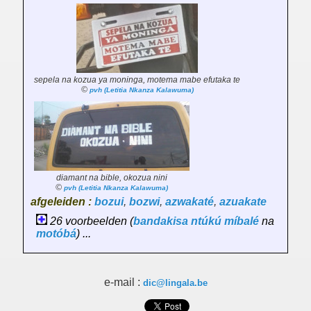
sepela na kozua ya moninga, motema mabe efutaka te
©
pvh (Letitia Nkanza Kalawuma)
diamant na bible, okozua nini
©
pvh (Letitia Nkanza Kalawuma)
afgeleiden :
bozui
,
bozwi
,
azwakaté
,
azuakate
26 voorbeelden (
bandakisa
ntúkú
míbalé
na
motóbá
) ...
e-mail :
dic@lingala.be