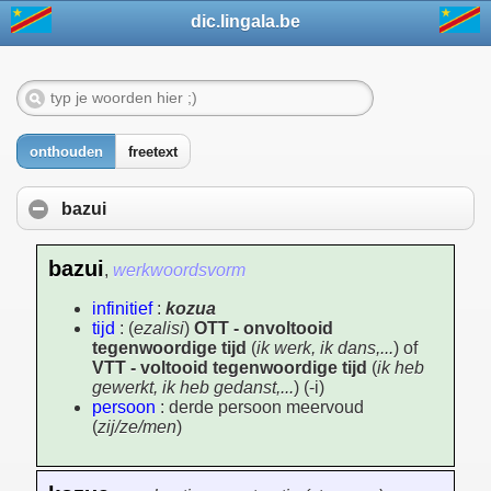
dic.lingala.be
onthouden
freetext
bazui
bazui
,
werkwoordsvorm
infinitief
:
kozua
tijd
: (
ezalisi
)
OTT - onvoltooid
tegenwoordige tijd
(
ik werk, ik dans,...
) of
VTT - voltooid tegenwoordige tijd
(
ik heb
gewerkt, ik heb gedanst,...
) (-i)
persoon
: derde persoon meervoud
(
zij/ze/men
)