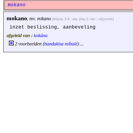
mokano
mokano
,
mv.
mikano
(klasse 3/4 : mo- (mu-) / mi- : objecten)
inzet beslissing, aanbeveling
afgeleid van :
kokána
2 voorbeelden (
bandakisa
míbalé
) ...