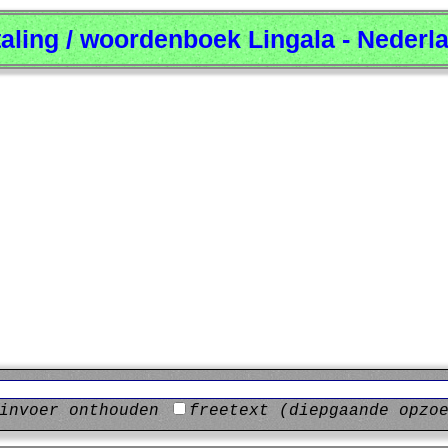
taling / woordenboek Lingala - Nederl
invoer onthouden
freetext (diepgaande opzo