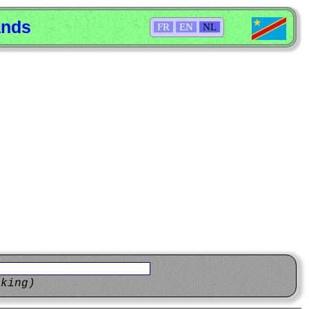
ands
FR
EN
NL
eking)