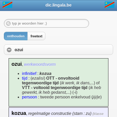
dic.lingala.be
onthouden
freetext
ozui
ozui
,
werkwoordsvorm
infinitief
:
kozua
tijd
: (
ezalisi
)
OTT - onvoltooid
tegenwoordige tijd
(
ik werk, ik dans,...
) of
VTT - voltooid tegenwoordige tijd
(
ik heb
gewerkt, ik heb gedanst,...
) (-i)
persoon
: tweede persoon enkelvoud (
jij/je
)
kozua
,
regelmatige constructie (stam : zu)
(klasse