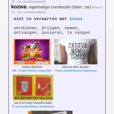
15 : ko- (werkwoorden))
kozwa
,
regelmatige constructie (stam : zw)
(klasse
15 : ko- (werkwoorden))
niet te verwarren met
kosua
verdienen, krijgen, nemen,
ontvangen, passeren, te vangen
Nazui diplôme
ekozua bino temps !
src :
©
Twitter Africell Congo RDC
pvh (Letitia Nkanza Kalawuma)
ata ezui mayi ekopela kaka
©
pvh (Letitia Nkanza Kalawuma)