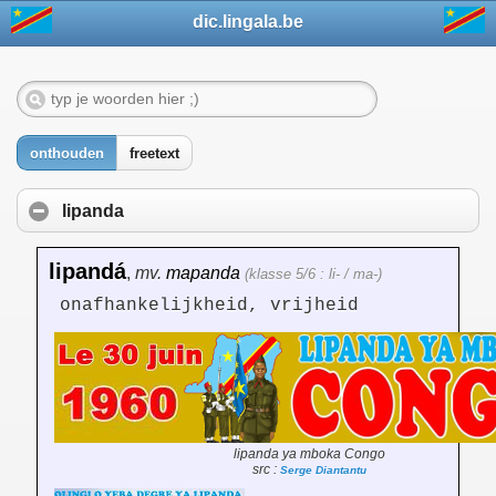
dic.lingala.be
onthouden
freetext
lipanda
lipandá
,
mv.
mapanda
(klasse 5/6 : li- / ma-)
onafhankelijkheid, vrijheid
lipanda ya mboka Congo
src :
Serge Diantantu