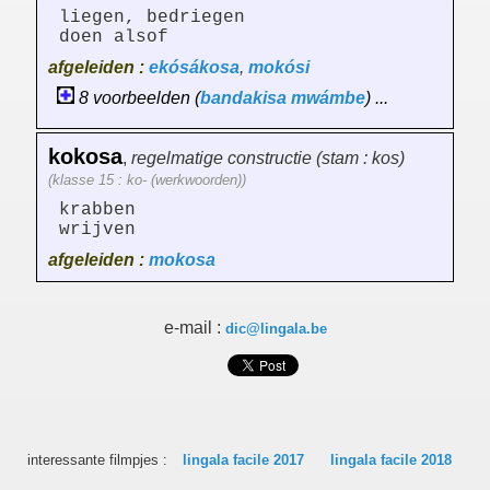
liegen, bedriegen
doen alsof
afgeleiden :
ekósákosa
,
mokósi
8 voorbeelden (
bandakisa
mwámbe
) ...
kokosa
,
regelmatige constructie (stam : kos)
(klasse 15 : ko- (werkwoorden))
krabben
wrijven
afgeleiden :
mokosa
e-mail :
dic@lingala.be
interessante filmpjes :
lingala facile 2017
lingala facile 2018