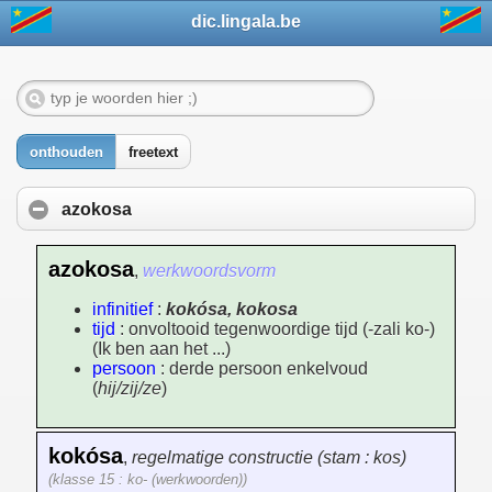
dic.lingala.be
onthouden
freetext
azokosa
azokosa
,
werkwoordsvorm
infinitief
:
kokósa, kokosa
tijd
: onvoltooid tegenwoordige tijd (-zali ko-)
(Ik ben aan het ...)
persoon
: derde persoon enkelvoud
(
hij/zij/ze
)
kokósa
,
regelmatige constructie (stam : kos)
(klasse 15 : ko- (werkwoorden))