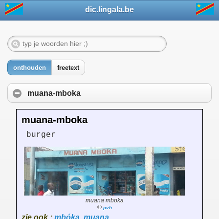
dic.lingala.be
onthouden
freetext
muana-mboka
muana-mboka
burger
muana mboka
©
pvh
zie ook :
mbóka
,
muana