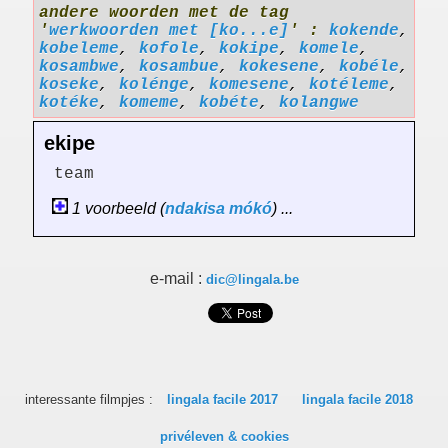
andere woorden met de tag
'
werkwoorden met [ko...e]
' :
kokende
,
kobeleme
,
kofole
,
kokipe
,
komele
,
kosambwe
,
kosambue
,
kokesene
,
kobéle
,
koseke
,
kolénge
,
komesene
,
kotéleme
,
kotéke
,
komeme
,
kobéte
,
kolangwe
ekipe
team
1 voorbeeld (
ndakisa
mókó
) ...
e-mail :
dic@lingala.be
interessante filmpjes :
lingala facile 2017
lingala facile 2018
privéleven & cookies