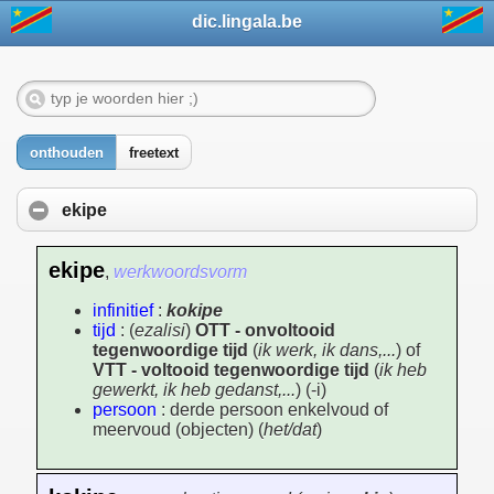
dic.lingala.be
onthouden
freetext
ekipe
ekipe
,
werkwoordsvorm
infinitief
:
kokipe
tijd
: (
ezalisi
)
OTT - onvoltooid
tegenwoordige tijd
(
ik werk, ik dans,...
) of
VTT - voltooid tegenwoordige tijd
(
ik heb
gewerkt, ik heb gedanst,...
) (-i)
persoon
: derde persoon enkelvoud of
meervoud (objecten) (
het/dat
)