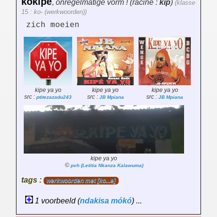
kokipe
,
onregelmatige vorm ! (racine :
kip
)
(klasse
15 : ko- (werkwoorden))
zich moeien
kipe ya yo
kipe ya yo
kipe ya yo
src :
src :
src :
ptitezazadu243
JB Mpiana
JB Mpiana
kipe ya yo
©
pvh (Letitia Nkanza Kalawuma)
tags :
werkwoorden met [ko...e]
1 voorbeeld (
ndakisa
mókó
) ...