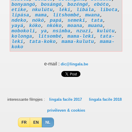
bonyangó
,
bosángó
,
bozéngé
,
ebóto
,
etike
,
nkulútu
,
léki
,
libála
,
libota
,
lipása
,
mama
,
litshombé
,
mwana
,
ndeko
,
nókó
,
papá
,
semeki
,
tata
,
yayá
,
kóko
,
nkóko
,
moana
,
muana
,
mobokoli
,
ya
,
nsimba
,
nzuzi
,
kulútu
,
kolonga
,
litsombé
,
mama-leki
,
tata-
leki
,
tata-koko
,
mama-kulutu
,
mama-
koko
e-mail :
dic@lingala.be
interessante filmpjes :
lingala facile 2017
lingala facile 2018
privéleven & cookies
FR
EN
NL