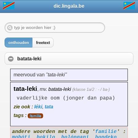
dic.lingala.be
onthouden
freetext
batata-leki
meervoud van
"tata-leki"
tata-leki
,
mv.
batata-leki
(klasse 1a/2 : - / ba-)
vaderlijke oom (jonger dan papa)
zie ook :
léki
,
tata
tags :
familie
andere woorden met de tag '
familie
' :
mobóti
,
bokilo
,
bolóngani
,
bondeko
,