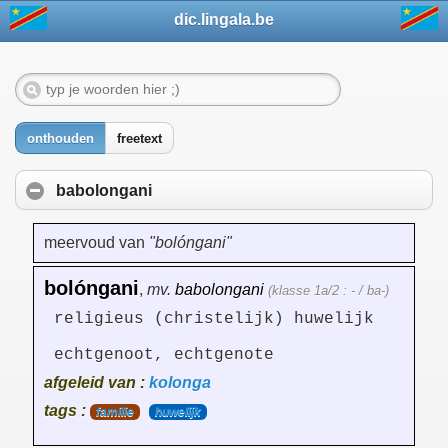
dic.lingala.be
onthouden
freetext
babolongani
meervoud van
"bolóngani"
bolóngani
,
mv.
babolongani
(klasse 1a/2 : - / ba-)
religieus (christelijk) huwelijk
echtgenoot, echtgenote
afgeleid van :
kolonga
tags :
familie
huwelijk