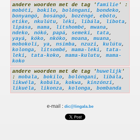
andere woorden met de tag '
familie
' :
mobóti
,
bokilo
,
bolóngani
,
bondeko
,
bonyangó
,
bosángó
,
bozéngé
,
ebóto
,
etike
,
nkulútu
,
léki
,
libála
,
libota
,
lipása
,
mama
,
litshombé
,
mwana
,
ndeko
,
nókó
,
papá
,
semeki
,
tata
,
yayá
,
kóko
,
nkóko
,
moana
,
muana
,
mobokoli
,
ya
,
nsimba
,
nzuzi
,
kulútu
,
kolonga
,
litsombé
,
mama-leki
,
tata-
leki
,
tata-koko
,
mama-kulutu
,
mama-
koko
andere woorden met de tag '
huwelijk
'
:
mobala
,
bokilo
,
bolóngani
,
libála
,
likwéla
,
kobála
,
kokwa
,
kinzónzi
,
likuéla
,
likonza
,
kolonga
,
bombanda
e-mail :
dic@lingala.be