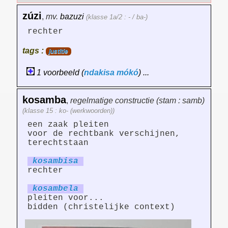
zúzi
,
mv.
bazuzi
(klasse 1a/2 : - / ba-)
rechter
tags :
justitie
1 voorbeeld (
ndakisa
mókó
) ...
kosamba
,
regelmatige constructie (stam : samb)
(klasse 15 : ko- (werkwoorden))
een zaak pleiten
voor de rechtbank verschijnen,
terechtstaan
kosamb
is
a
rechter
kosamb
el
a
pleiten voor...
bidden (christelijke context)