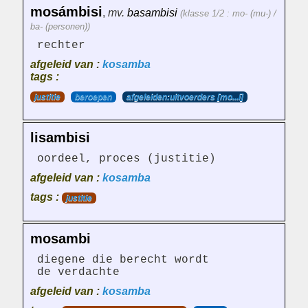
mosámbisi
,
mv.
basambisi
(klasse 1/2 : mo- (mu-) /
ba- (personen))
rechter
afgeleid van :
kosamba
tags :
justitie
beroepen
afgeleiden:uitvoerders [mo...i]
lisambisi
oordeel, proces (justitie)
afgeleid van :
kosamba
tags :
justitie
mosambi
diegene die berecht wordt
de verdachte
afgeleid van :
kosamba