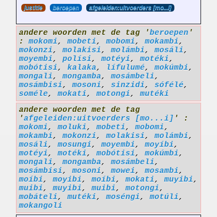
justitie
beroepen
afgeleiden:uitvoerders [mo...i]
andere woorden met de tag '
beroepen
'
:
mokomi
,
mobeti
,
mobomi
,
mokambi
,
mokonzi
,
molakisi
,
molámbi
,
mosáli
,
moyembi
,
polísi
,
motéyi
,
motéki
,
mobótisi
,
kalaka
,
lífulumé
,
mokúmbi
,
mongali
,
mongamba
,
mosámbeli
,
mosámbisi
,
mosoni
,
sinzidi
,
sófélé
,
soméle
,
mokati
,
motongi
,
mutéki
andere woorden met de tag
'
afgeleiden:uitvoerders [mo...i]
' :
mokomi
,
moluki
,
mobeti
,
mobomi
,
mokambi
,
mokonzi
,
molakisi
,
molámbi
,
mosáli
,
mosungi
,
moyembi
,
moyíbi
,
motéyi
,
motéki
,
mobótisi
,
mokúmbi
,
mongali
,
mongamba
,
mosámbeli
,
mosámbisi
,
mosoni
,
mowei
,
mosambi
,
moíbi
,
moyibi
,
moíbi
,
mokati
,
muyibi
,
muibi
,
muyibi
,
muibi
,
motongi
,
mobáteli
,
mutéki
,
moséngi
,
motúli
,
mokangoli