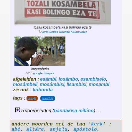
tozali kosambela kasi bolingo eza te
©
pvh (Letitia Nkanza Kalawuma)
kosambela
src :
google images
afgeleiden :
esámbi
,
losámbo
,
esambiselo
,
mosámbeli
,
mosámbisi
,
lisambisi
,
mosambi
zie ook :
kobonda
tags :
kerk
justitie
5 voorbeelden (
bandakisa
mítáno
) ...
andere woorden met de tag '
kerk
' :
abé
,
altáre
,
anjelu
,
apóstolo
,