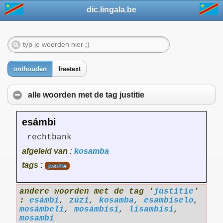
dic.lingala.be
onthouden
freetext
alle woorden met de tag
justitie
esámbi
rechtbank
afgeleid van :
kosamba
tags :
justitie
andere woorden met de tag '
justitie
'
:
esámbi
,
zúzi
,
kosamba
,
esambiselo
,
mosámbeli
,
mosámbisi
,
lisambisi
,
mosambi