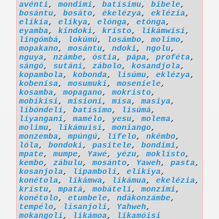
avénti
,
mondimi
,
batísimu
,
bibele
,
bosántu
,
bosáto
,
ékelézya
,
eklézia
,
elikia
,
elikya
,
elónga
,
etónga
,
eyamba
,
kindoki
,
kristo
,
likámwisi
,
lingómbá
,
lokúmú
,
losámbo
,
molimo
,
mopakano
,
mosántu
,
ndoki
,
ngolu
,
nguya
,
nzámbe
,
óstia
,
pápa
,
proféta
,
sángó
,
sutáni
,
zábolo
,
kosandjola
,
kopambola
,
kobonda
,
lisúmu
,
eklézya
,
kobenisa
,
mosumuki
,
moseniele
,
kosamba
,
mopagano
,
mokristo
,
mobíkisi
,
misioni
,
mísa
,
masiya
,
libóndeli
,
batísimo
,
lisúmá
,
liyangani
,
mamélo
,
yesu
,
molema
,
molimu
,
likámuisi
,
moniango
,
monzemba
,
mpúngú
,
lífelo
,
nkémbo
,
lóla
,
bondoki
,
pasitele
,
bondimi
,
mpate
,
mumpe
,
Yawé
,
yézu
,
moklísto
,
kembo
,
zábulu
,
mosánto
,
Yaweh
,
pasta
,
kosanjola
,
lipamboli
,
elikiya
,
konétola
,
likámwa
,
likámua
,
ekelézia
,
kristu
,
mpatá
,
mobáteli
,
monzimi
,
konétolo
,
etumbele
,
ndákonzámbe
,
tempélo
,
lisanjoli
,
Yahweh
,
mokangoli
,
likámoa
,
likamóisi