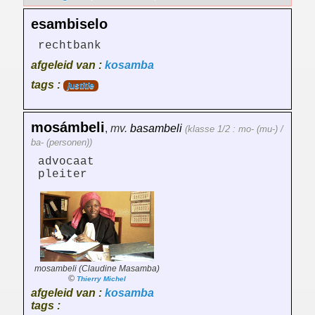
esambiselo
rechtbank
afgeleid van :
kosamba
tags :
justitie
mosámbeli
,
mv.
basambeli
(klasse 1/2 : mo- (mu-) /
ba- (personen))
advocaat
pleiter
mosambeli (Claudine Masamba)
©
Thierry Michel
afgeleid van :
kosamba
tags :