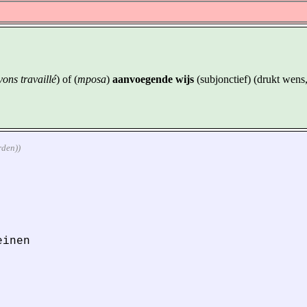
ons travaillé
) of (
mposa
)
aanvoegende wijs
(subjonctief) (drukt wens,
rden))
einen