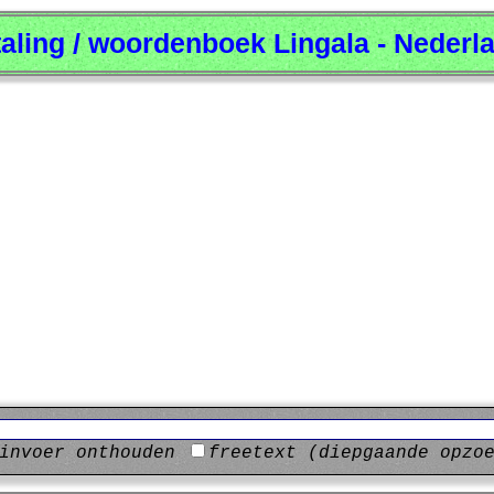
taling / woordenboek Lingala - Nederl
invoer onthouden
freetext (diepgaande opzo