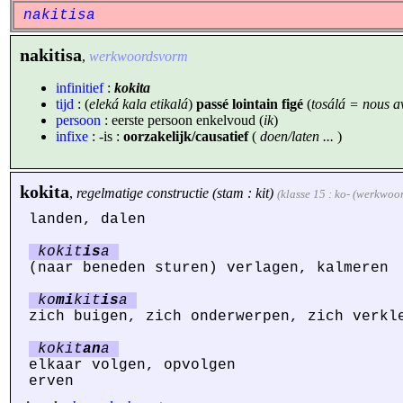
nakitisa
nakitisa
,
werkwoordsvorm
infinitief
:
kokita
tijd
: (
eleká kala etikalá
)
passé lointain figé
(
tosálá = nous av
persoon
: eerste persoon enkelvoud (
ik
)
infixe
: -is :
oorzakelijk/causatief
(
doen/laten ...
)
kokita
,
regelmatige constructie (stam : kit)
(klasse 15 : ko- (werkwoo
landen, dalen
kokit
is
a
(naar beneden sturen) verlagen, kalmeren
ko
mi
kit
is
a
zich buigen, zich onderwerpen, zich verkl
kokit
an
a
elkaar volgen, opvolgen
erven