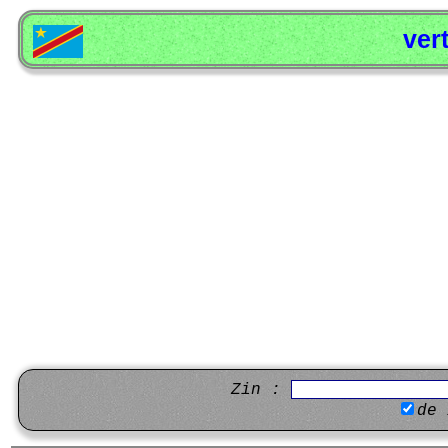
ver
Zin :
de 