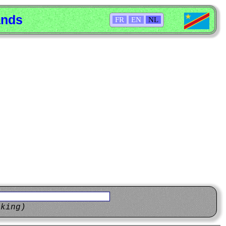
ands
FR
EN
NL
eking)