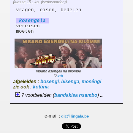
(klasse 15 : ko- (werkwoorden))
vragen, eisen, bedelen
koseng
el
a
vereisen
moeten
mbano esengeli na bilombe
©
pvh
afgeleiden :
bosengi
,
bisenga
,
moséngi
zie ook :
kotúna
7 voorbeelden (
bandakisa
nsambo
) ...
e-mail :
dic@lingala.be