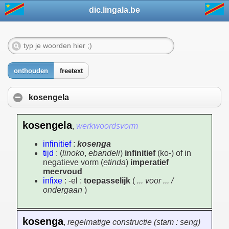
dic.lingala.be
onthouden
freetext
kosengela
kosengela
,
werkwoordsvorm
infinitief
:
kosenga
tijd
: (
linoko
,
ebandeli
)
infinitief
(ko-) of in
negatieve vorm (
etinda
)
imperatief
meervoud
infixe
: -el :
toepasselijk
(
... voor ... /
ondergaan
)
kosenga
,
regelmatige constructie (stam : seng)