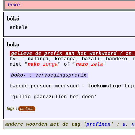
boko
bókó
enkele
boko
gelieve de prefix aan het werkwoord / zn.
bv. :
na
lingi,
ko
tanga,
ba
zali,
ba
ndeko,
niet "
nako
zonga
" of "
nazo
zela
"
boko-
: vervoegingsprefix
tweede persoon meervoud -
toekomstige tij
'jullie gaan/zullen het doen'
tags :
prefixen
andere woorden met de tag '
prefixen
' :
a
,
n