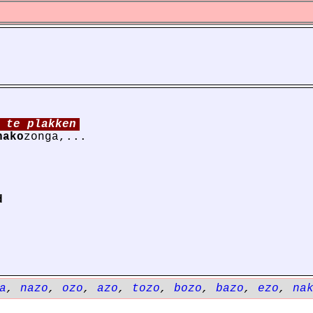
 te plakken
nako
zonga,...
d
a
,
nazo
,
ozo
,
azo
,
tozo
,
bozo
,
bazo
,
ezo
,
na