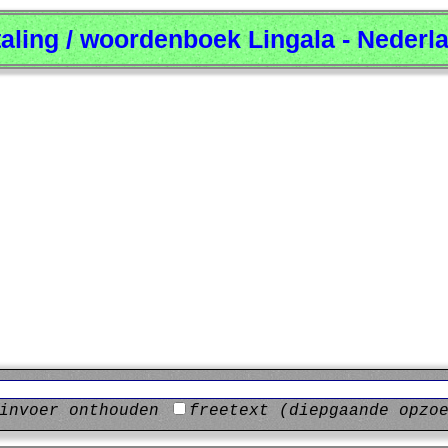
taling / woordenboek Lingala - Nederl
invoer onthouden
freetext (diepgaande opzo