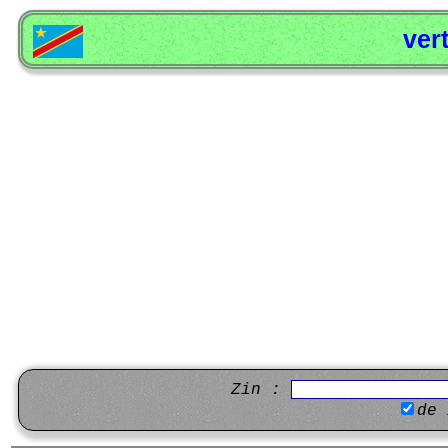
ver
Zin :
de 