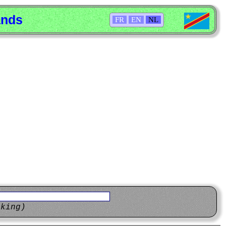
ands
FR
EN
NL
eking)