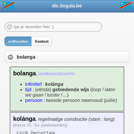
dic.lingala.be
onthouden
freetext
bolanga
bolanga
,
werkwoordsvorm
infinitief
:
kolánga
tijd
: (
etinda
)
gebiedende wijs
(
loop ! laten
we gaan ! luister ! ...
)
persoon
: tweede persoon meervoud (
jullie
)
kolánga
,
regelmatige constructie (stam : lang)
(klasse 15 : ko- (werkwoorden))
zich bezatten