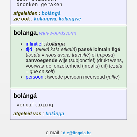
dronken geraken
afgeleiden :
bolángá
zie ook :
kolangwa
,
kolangwe
bolanga
,
werkwoordsvorm
infinitief
:
kolánga
tijd
: (
eleká kala etikalá
)
passé lointain figé
(
tosálá = nous avons travaillé
) of (
mposa
)
aanvoegende wijs
(subjonctief) (drukt wens,
voorwaarde, onzekerheid (irrealis) uit) (
ezala
= que ce soit
)
persoon
: tweede persoon meervoud (
jullie
)
bolángá
vergiftiging
afgeleid van :
kolánga
e-mail :
dic@lingala.be