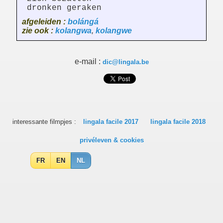
dronken geraken
afgeleiden :
bolángá
zie ook :
kolangwa
,
kolangwe
e-mail :
dic@lingala.be
interessante filmpjes :
lingala facile 2017
lingala facile 2018
privéleven & cookies
FR
EN
NL