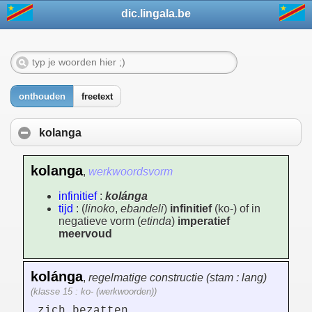
dic.lingala.be
onthouden
freetext
kolanga
kolanga
,
werkwoordsvorm
infinitief
:
kolánga
tijd
: (
linoko
,
ebandeli
)
infinitief
(ko-) of in
negatieve vorm (
etinda
)
imperatief
meervoud
kolánga
,
regelmatige constructie (stam : lang)
(klasse 15 : ko- (werkwoorden))
zich bezatten