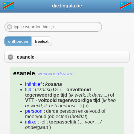
dic.lingala.be
onthouden
freetext
esanele
esanele
,
werkwoordsvorm
infinitief
:
kosana
tijd
: (
ezalisi
)
OTT - onvoltooid
tegenwoordige tijd
(
ik werk, ik dans,...
) of
VTT - voltooid tegenwoordige tijd
(
ik heb
gewerkt, ik heb gedanst,...
) (-i)
persoon
: derde persoon enkelvoud of
meervoud (objecten) (
het/dat
)
infixe
: -el :
toepasselijk
(
... voor ... /
ondergaan
)