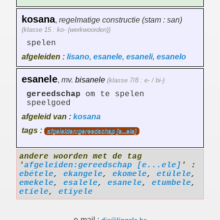
kosana
,
regelmatige constructie (stam : san)
(klasse 15 : ko- (werkwoorden))
spelen
afgeleiden :
lisano
,
esanele
,
esaneli
,
esanelo
esanele
,
mv.
bisanele
(klasse 7/8 : e- / bi-)
gereedschap
om te spelen
speelgoed
afgeleid van :
kosana
tags :
afgeleiden:gereedschap [e...ele]
andere woorden met de tag
'
afgeleiden:gereedschap [e...ele]
' :
ebétele
,
ekangele
,
ekomele
,
etúlele
,
emekele
,
esalele
,
esanele
,
etumbele
,
etíele
,
etíyele
e-mail :