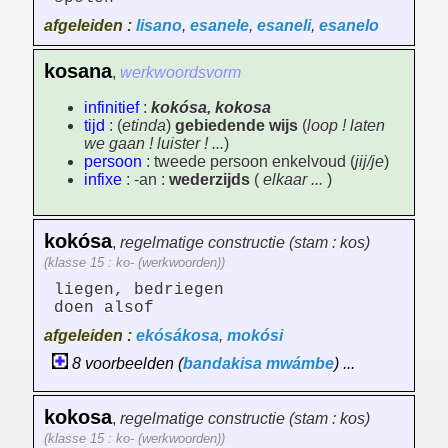
afgeleiden :
lisano
,
esanele
,
esaneli
,
esanelo
kosana
,
werkwoordsvorm
infinitief
:
kokósa, kokosa
tijd
: (
etinda
)
gebiedende wijs
(
loop ! laten
we gaan ! luister ! ...
)
persoon
: tweede persoon enkelvoud (
jij/je
)
infixe
: -an :
wederzijds
(
elkaar ...
)
kokósa
,
regelmatige constructie (stam : kos)
(klasse 15 : ko- (werkwoorden))
liegen, bedriegen
doen alsof
afgeleiden :
ekósákosa
,
mokósi
8 voorbeelden (
bandakisa
mwámbe
) ...
kokosa
,
regelmatige constructie (stam : kos)
(klasse 15 : ko- (werkwoorden))