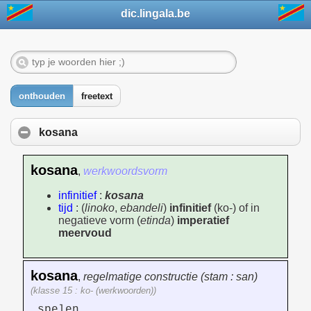
dic.lingala.be
onthouden
freetext
kosana
kosana
,
werkwoordsvorm
infinitief
:
kosana
tijd
: (
linoko
,
ebandeli
)
infinitief
(ko-) of in
negatieve vorm (
etinda
)
imperatief
meervoud
kosana
,
regelmatige constructie (stam : san)
(klasse 15 : ko- (werkwoorden))
spelen