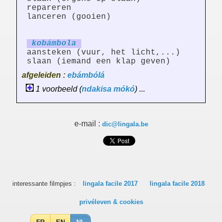
repareren
lanceren (gooien)
kobámb
ol
a
aansteken (vuur, het licht,...)
slaan (iemand een klap geven)
afgeleiden :
ebámbólá
1 voorbeeld (
ndakisa
mókó
) ...
e-mail :
dic@lingala.be
interessante filmpjes :
lingala facile 2017
lingala facile 2018
privéleven & cookies