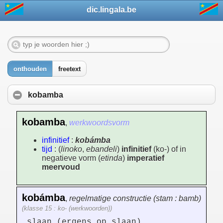
dic.lingala.be
onthouden
freetext
kobamba
kobamba
,
werkwoordsvorm
infinitief
:
kobámba
tijd
: (
linoko
,
ebandeli
)
infinitief
(ko-) of in
negatieve vorm (
etinda
)
imperatief
meervoud
kobámba
,
regelmatige constructie (stam : bamb)
(klasse 15 : ko- (werkwoorden))
slaan (ergens op slaan)