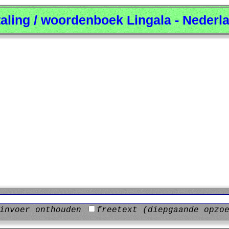
taling / woordenboek Lingala - Nederl
invoer onthouden
freetext (diepgaande opzo