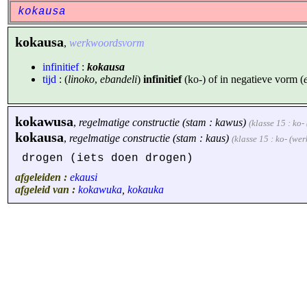
kokausa
kokausa
,
werkwoordsvorm
infinitief
:
kokausa
tijd
: (
linoko
,
ebandeli
)
infinitief
(ko-) of in negatieve vorm (
kokawusa
,
regelmatige constructie (stam : kawus)
(klasse 15 : ko
kokausa
,
regelmatige constructie (stam : kaus)
(klasse 15 : ko- (we
drogen (iets doen drogen)
afgeleiden :
ekausi
afgeleid van :
kokawuka
,
kokauka