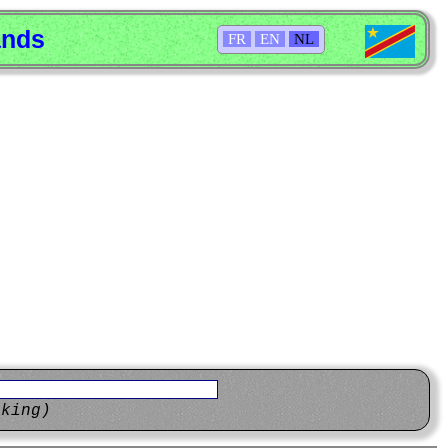
ands
FR
EN
NL
eking)