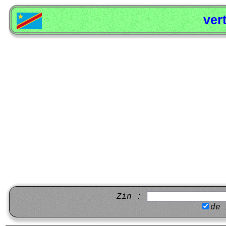
ver
Zin :
de 