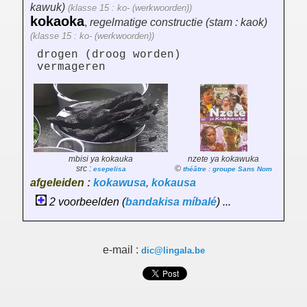
kawuk)
(klasse 15 : ko- (werkwoorden))
kokaoka
,
regelmatige constructie (stam : kaok)
(klasse 15 : ko- (werkwoorden))
drogen (droog worden)
vermageren
mbisi ya kokauka
nzete ya kokawuka
src :
©
esepelisa
théâtre : groupe Sans Nom
afgeleiden :
kokawusa
,
kokausa
2 voorbeelden (
bandakisa
míbalé
) ...
e-mail :
dic@lingala.be