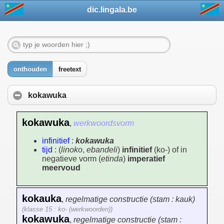
dic.lingala.be
onthouden
freetext
kokawuka
kokawuka
,
werkwoordsvorm
infinitief
:
kokawuka
tijd
: (
linoko
,
ebandeli
)
infinitief
(ko-) of in
negatieve vorm (
etinda
)
imperatief
meervoud
kokauka
,
regelmatige constructie (stam : kauk)
(klasse 15 : ko- (werkwoorden))
kokawuka
,
regelmatige constructie (stam :