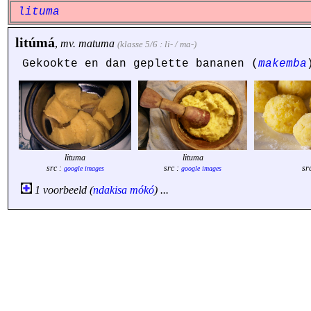
lituma
litúmá
,
mv.
matuma
(klasse 5/6 : li- / ma-)
Gekookte en dan geplette bananen (
makemba
lituma
lituma
src :
src :
sr
google images
google images
1 voorbeeld (
ndakisa
mókó
) ...