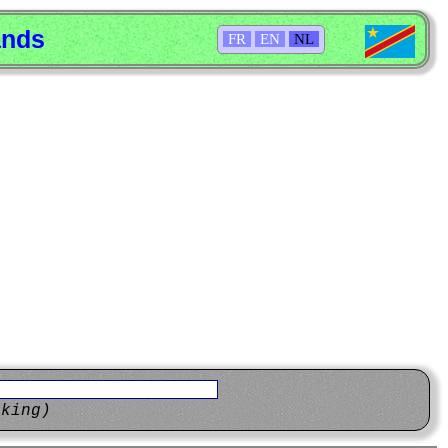
ands
FR
EN
NL
eking)