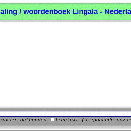
taling / woordenboek Lingala - Nederl
invoer onthouden
freetext (diepgaande opzo