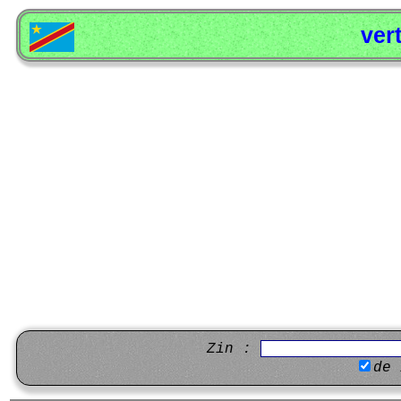
ver
Zin :
de 