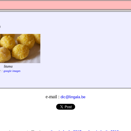
)
lituma
c :
google images
e-mail :
dic@lingala.be