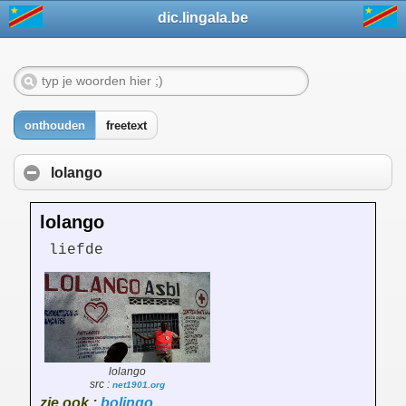
dic.lingala.be
onthouden
freetext
lolango
lolango
liefde
lolango
src :
net1901.org
zie ook :
bolingo