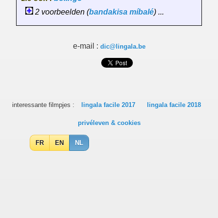
2 voorbeelden (
bandakisa
míbalé
) ...
e-mail :
dic@lingala.be
interessante filmpjes :
lingala facile 2017
lingala facile 2018
privéleven & cookies
FR
EN
NL