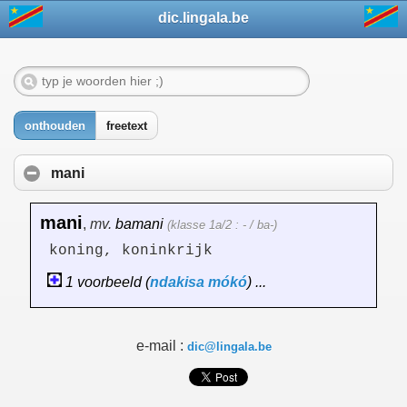
dic.lingala.be
onthouden
freetext
mani
mani
,
mv.
bamani
(klasse 1a/2 : - / ba-)
koning, koninkrijk
1 voorbeeld (
ndakisa
mókó
) ...
e-mail :
dic@lingala.be