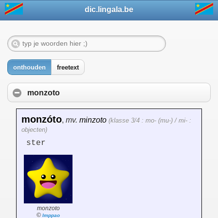
dic.lingala.be
onthouden
freetext
monzoto
monzóto
,
mv.
minzoto
(klasse 3/4 : mo- (mu-) / mi- :
objecten)
ster
monzoto
©
Imppao