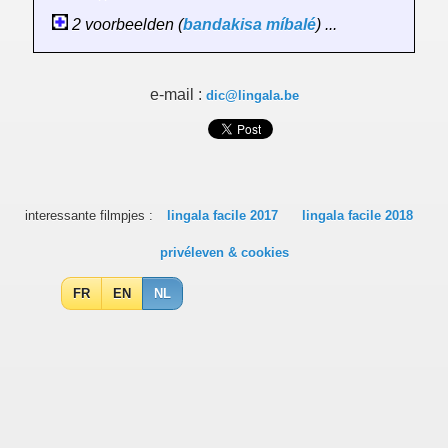
2 voorbeelden (
bandakisa
míbalé
) ...
e-mail :
dic@lingala.be
interessante filmpjes :
lingala facile 2017
lingala facile 2018
privéleven & cookies
FR
EN
NL