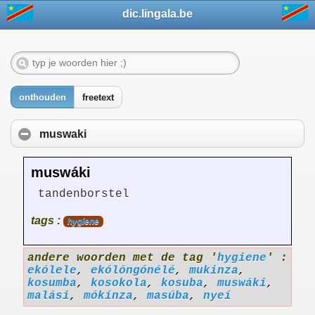
dic.lingala.be
onthouden
freetext
muswaki
muswáki
tandenborstel
tags :
hygiene
andere woorden met de tag '
hygiene
' :
ekólele
,
ekólóngónélé
,
mukinza
,
kosumba
,
kosokola
,
kosuba
,
muswáki
,
malási
,
mókínza
,
masúba
,
nyeí