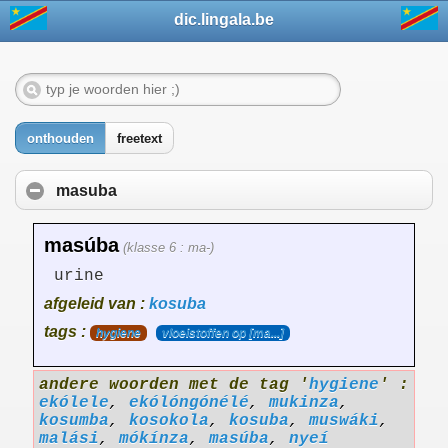
dic.lingala.be
onthouden
freetext
masuba
masúba
(klasse 6 : ma-)
urine
afgeleid van :
kosuba
tags :
hygiene
vloeistoffen op [ma...]
andere woorden met de tag '
hygiene
' :
ekólele
,
ekólóngónélé
,
mukinza
,
kosumba
,
kosokola
,
kosuba
,
muswáki
,
malási
,
mókínza
,
masúba
,
nyeí