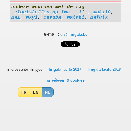
andere woorden met de tag
'
vloeistoffen op [ma...]
' :
makilá
,
maí
,
mayi
,
masúba
,
matoki
,
mafúta
e-mail :
dic@lingala.be
interessante filmpjes :
lingala facile 2017
lingala facile 2018
privéleven & cookies
FR
EN
NL