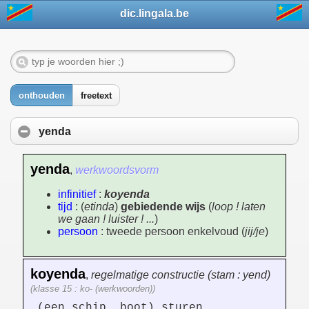
dic.lingala.be
onthouden
freetext
yenda
yenda
,
werkwoordsvorm
infinitief
:
koyenda
tijd
: (
etinda
)
gebiedende wijs
(
loop ! laten
we gaan ! luister ! ...
)
persoon
: tweede persoon enkelvoud (
jij/je
)
koyenda
,
regelmatige constructie (stam : yend)
(klasse 15 : ko- (werkwoorden))
(een schip, boot) sturen