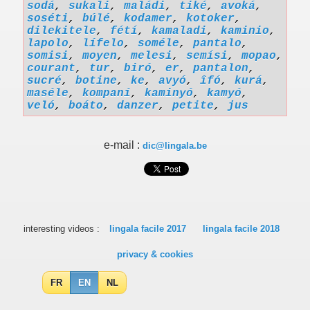
sodá
,
sukali
,
maládi
,
tiké
,
avoká
,
soséti
,
búlé
,
kodamer
,
kotoker
,
dilekitele
,
fétí
,
kamaladi
,
kaminio
,
lapolo
,
lífelo
,
soméle
,
pantalo
,
somisi
,
moyen
,
melesi
,
semísi
,
mopao
,
courant
,
tur
,
biró
,
er
,
pantalon
,
sucré
,
botine
,
ke
,
avyó
,
îfó
,
kurá
,
maséle
,
kompaní
,
kaminyó
,
kamyó
,
veló
,
boáto
,
danzer
,
petite
,
jus
e-mail :
dic@lingala.be
interesting videos :
lingala facile 2017
lingala facile 2018
privacy & cookies
FR
EN
NL