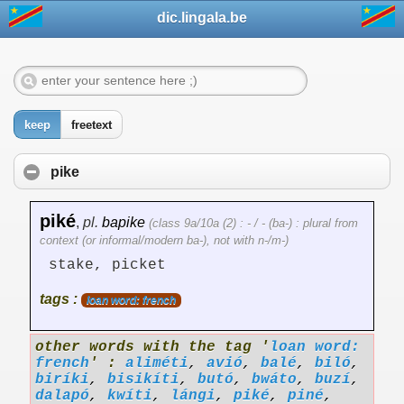
dic.lingala.be
keep
freetext
pike
piké
,
pl.
bapike
(class 9a/10a (2) : - / - (ba-) : plural from
context (or informal/modern ba-), not with n-/m-)
stake, picket
tags :
loan word: french
other words with the tag '
loan word:
french
' :
aliméti
,
avió
,
balé
,
biló
,
biríki
,
bisikíti
,
butó
,
bwáto
,
buzí
,
dalapó
,
kwíti
,
lángi
,
piké
,
piné
,