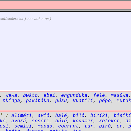
ormal/modern ba-), not with n-/m-)
,
wewa
,
bwáto
,
ebei
,
engunduka
,
felé
,
masúwa
,
nkínga
,
pakápáka
,
púsu
,
vuatili
,
pépo
,
mutu
' :
aliméti
,
avió
,
balé
,
biló
,
biríki
,
bisik
ké
,
avoká
,
soséti
,
búlé
,
kodamer
,
kotoker
,
d
esi
,
semísi
,
mopao
,
courant
,
tur
,
biró
,
er
,