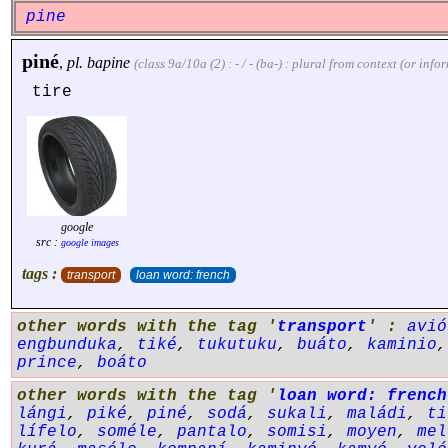
pine
piné
,
pl.
bapine
(class 9a/10a (2) : - / - (ba-) : plural from context (or inf
tire
google
src :
google images
tags :
transport
loan word: french
other words with the tag '
transport
' :
avió
engbunduka
,
tiké
,
tukutuku
,
buáto
,
kaminio
prince
,
boáto
other words with the tag '
loan word: french
lángi
,
piké
,
piné
,
sodá
,
sukali
,
maládi
,
ti
lífelo
,
soméle
,
pantalo
,
somisi
,
moyen
,
mel