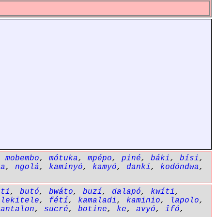
,
mobembo
,
mótuka
,
mpépo
,
piné
,
báki
,
bísi
,
ka
,
ngolá
,
kaminyó
,
kamyó
,
dankí
,
kodóndwa
,
íti
,
butó
,
bwáto
,
buzí
,
dalapó
,
kwíti
,
ilekitele
,
fétí
,
kamaladi
,
kaminio
,
lapolo
,
pantalon
,
sucré
,
botine
,
ke
,
avyó
,
îfó
,