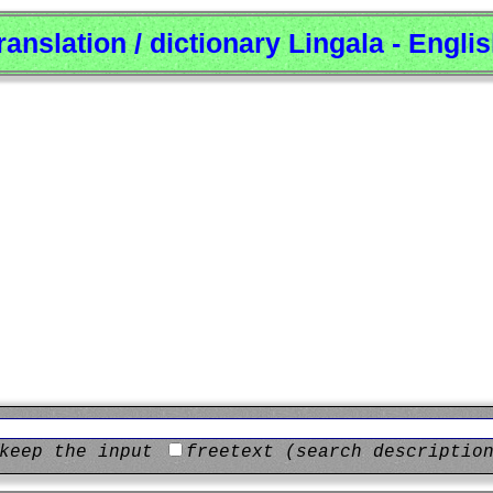
ranslation / dictionary Lingala - Engli
keep the input
freetext (search descriptio