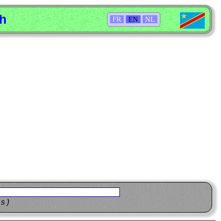
sh
FR
EN
NL
ns)