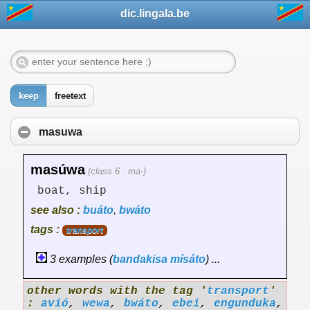
dic.lingala.be
keep
freetext
masuwa
masúwa
(class 6 : ma-)
boat, ship
see also :
buáto
,
bwáto
tags :
transport
3 examples (
bandakisa
mísáto
) ...
other words with the tag '
transport
'
:
avió
,
wewa
,
bwáto
,
ebei
,
engunduka
,