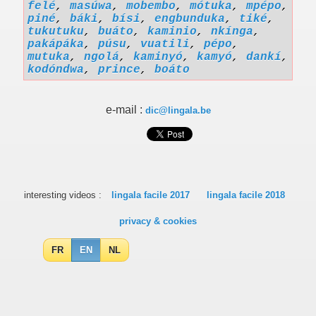
felé
,
masúwa
,
mobembo
,
mótuka
,
mpépo
,
piné
,
báki
,
bísi
,
engbunduka
,
tiké
,
tukutuku
,
buáto
,
kaminio
,
nkínga
,
pakápáka
,
púsu
,
vuatili
,
pépo
,
mutuka
,
ngolá
,
kaminyó
,
kamyó
,
dankí
,
kodóndwa
,
prince
,
boáto
e-mail :
dic@lingala.be
interesting videos :
lingala facile 2017
lingala facile 2018
privacy & cookies
FR
EN
NL